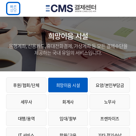
빠 른
상 담
희망이음 시설
은행계좌, 신용카드, 휴대전화결제, 가상계좌 등 모든 결제수단을
제공하는 국내 유일의 서비스입니다.
후원/협회/단체
희망이음 시설
요양/본인부담금
세무사
회계사
노무사
대행/용역
임대/할부
프랜차이즈
IT 서비스
학원/교육
기타 정기수납