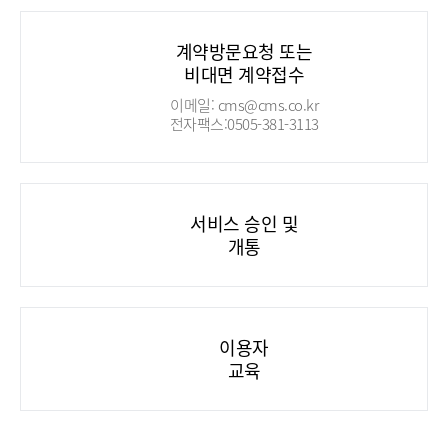
계약방문요청 또는
비대면 계약접수
이메일: cms@cms.co.kr
전자팩스:0505-381-3113
서비스 승인 및
개통
이용자
교육